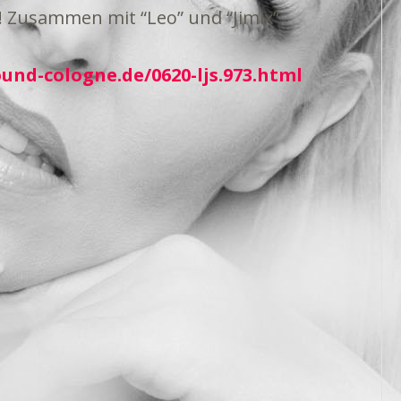
 Zusammen mit “Leo” und “Jimix”.
nd-cologne.de/0620-ljs.973.html