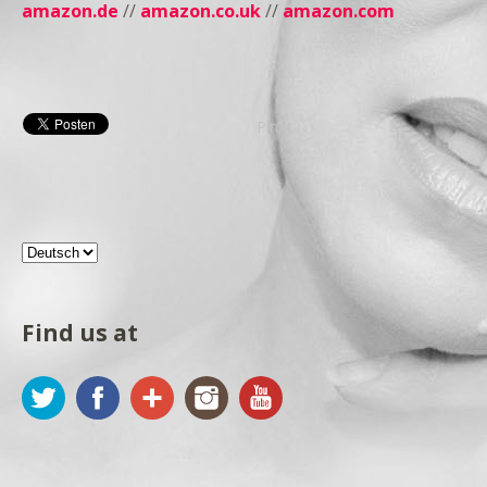
amazon.de
//
amazon.co.uk
//
amazon.com
Pin It
Find us at
Twitter
Facebook
Google+
Instagram
YouTube